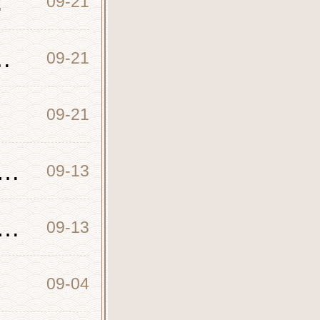
人班)
09-21
林寺短期班)开设班级
09-21
09-21
林寺弟子问初学打坐妄念纷飞怎么办？
09-13
武校师父告诉你许愿还愿与发愿的区别
09-13
09-04