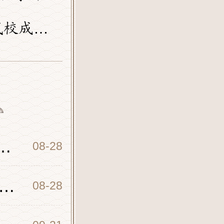
合八类人
s Performance]: National Martial Arts Performance in Zhengzhou (I)
08-28
武术表演郑州站[Shaolin Martial Arts Show]:Shaolin Martial Arts Show Zhengzhou Station
08-28