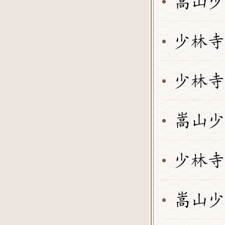
少林寺
嵩山少