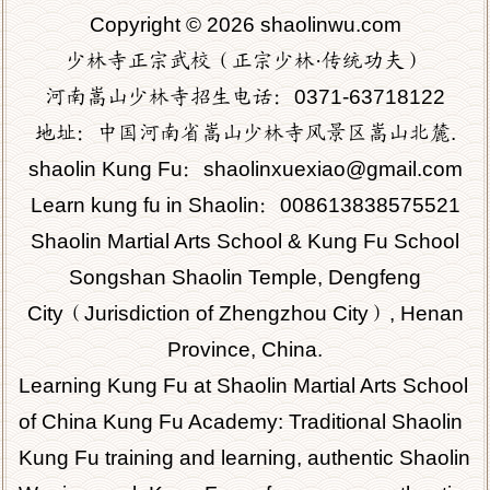
Copyright © 2026 shaolinwu.com
少林寺正宗武校（正宗少林·传统功夫）
河南嵩山少林寺招生电话：0371-63718122
地址：中国河南省嵩山少林寺风景区嵩山北麓.
shaolin Kung Fu：shaolinxuexiao@gmail.com
Learn kung fu in Shaolin：
008613838575521
Shaolin Martial Arts School & Kung Fu School
Songshan Shaolin Temple, Dengfeng
City（Jurisdiction of Zhengzhou City）, Henan
Province, China.
Learning Kung Fu at Shaolin Martial Arts School
of China Kung Fu Academy: Traditional Shaolin
Kung Fu training and learning, authentic Shaolin